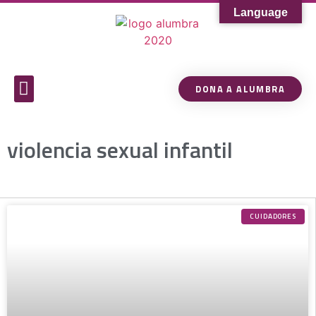
Language
DONA A ALUMBRA
Sobre Alumbra
Comunidad de Conocimiento
violencia sexual infantil
CUIDADORES