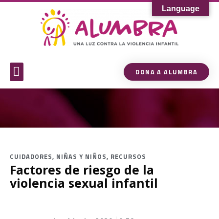
Language
DONA A ALUMBRA
Sobre Alumbra
Comunidad de Conocimiento
CUIDADORES
,
NIÑAS Y NIÑOS
,
RECURSOS
Factores de riesgo de la
violencia sexual infantil